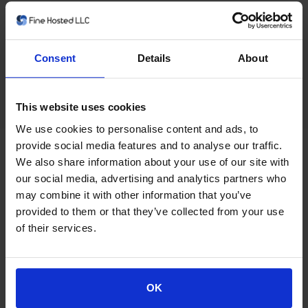
Потужні інструменти SEO, які допоможуть пошуковим
системам знайти вас
Consent
Details
About
This website uses cookies
We use cookies to personalise content and ads, to
provide social media features and to analyse our traffic.
We also share information about your use of our site with
our social media, advertising and analytics partners who
Щомісячно
Щоквартально
За півроку
Щорічно
may combine it with other information that you’ve
provided to them or that they’ve collected from your use
Кожні два роки
Раз на три роки
of their services.
Спробуйте Weebly
Безкоштовно!
Все, що потрібно для створення сайту
OK
Build a website and get online in minutes with Weebly. The