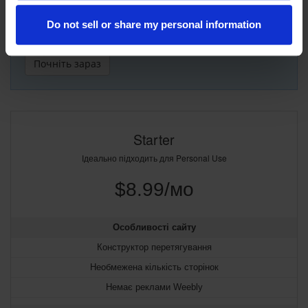
Free Plan from Weebly supports unlimited pages + contact
Do not sell or share my personal information
forms and basic SEO, giving you everything you need to
get started.
Почніть зараз
Starter
Ідеально підходить для Personal Use
$8.99/мо
Особливості сайту
Конструктор перетягування
Необмежена кількість сторінок
Немає реклами Weebly