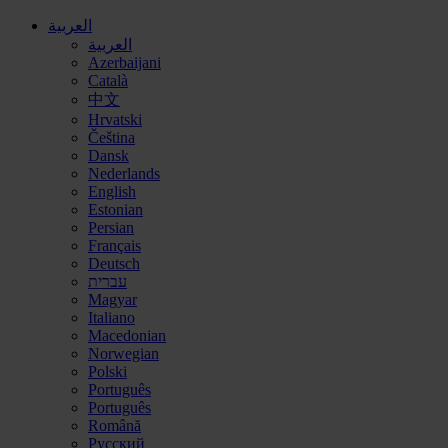
العربية
العربية
Azerbaijani
Català
中文
Hrvatski
Čeština
Dansk
Nederlands
English
Estonian
Persian
Français
Deutsch
עברית
Magyar
Italiano
Macedonian
Norwegian
Polski
Português
Português
Română
Русский