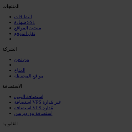
المنتجات
النطاقات
شهادة SSL
منشئ المواقع
نقل الموقع
الشركة
من نحن
المناخ
مواقع المحفظة
الاستضافة
استضافة الويب
استضافة VPS غير مُدارة
استضافة VPS مُدارة
استضافة ووردبريس
القانونية