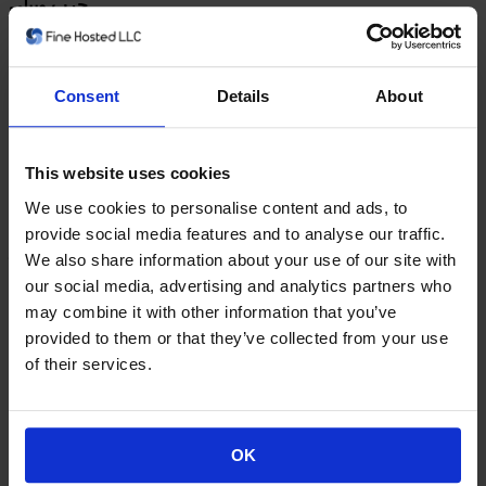
جرب ويبلي
كل ما تحتاجه لإنشاء موقع ويب
Build a website and get online in minutes with Weebly. The Free
Consent
Details
About
Plan from Weebly supports unlimited pages + contact forms and
basic SEO, giving you everything you need to get started.
ابدأ الآن
This website uses cookies
We use cookies to personalise content and ads, to
Starter
provide social media features and to analyse our traffic.
مثالي لـ Personal Use
We also share information about your use of our site with
our social media, advertising and analytics partners who
$8.99/مو
$25.99/3 أشهر
$50.99/6 شهر
$89.99/عام
$179.98/2
may combine it with other information that you’ve
-
$269.97/3 سنوات
سنوات
provided to them or that they’ve collected from your use
ميزات الموقع
of their services.
أداة إنشاء السحب والإسقاط
عدد غير محدود من الصفحات
لا توجد إعلانات أسبوعية
OK
ميزات التجارة الإلكترونية