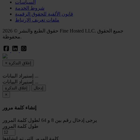
السياسات
شروط الخدمة
قانون الألفية للحقوق الرقمية
ملفات تعريف الارتباط
حقوق الطبع والنشر © 2026 Fine Hosted LLC. جميع الحقوق
محفوظة.
إغلاق التذكرة
×
إستيراد البيانات ...
إستيراد البيانات ...
إدخال
إغلاق التذكرة
×
إنشاء كلمة مرور
يرجى إدخال رقم بين 8 و 64 لطول كلمة المرور
طول كلمة المرور
كلمة المرور التي تم إنشاؤها