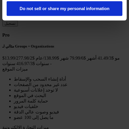
3% رسوم المعاملات الأسبوعية
حتى 10 منتجات
Do not sell or share my personal information
تسجيل الخروج على موقع WeBly
تسجيل
Pro
مثالي لـ Groups + Organizations
$13.99/مو
$41.49/3 أشهر
$79.99/6 شهر
$138.99/عام
$277.98/2
-
$416.97/3 سنوات
سنوات
ميزات الموقع
أداة إنشاء السحب والإسقاط
عدد غير محدود من الصفحات
لا توجد إعلانات أسبوعية
البحث في الموقع
حماية كلمة المرور
خلفيات فيديو
فيديو وصوت عالي الدقة
ما يصل إلى 100 عضو
ميزات التجارة الإلكترونية