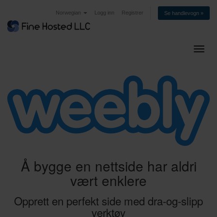
Norwegian
Logg inn
Registrer
Se handlevogn »
Bytt 
Å bygge en nettside har aldri
vært enklere
Opprett en perfekt side med dra-og-slipp
verktøy