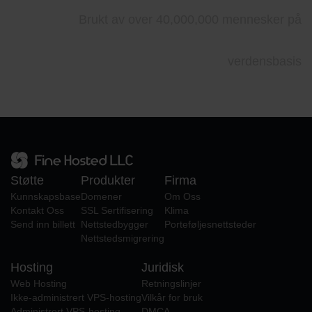
Brukt av over 40,000,000 mennesker på
verdensbasis
Støtte
Produkter
Firma
Kunnskapsbase
Domener
Om Oss
Kontakt Oss
SSL Sertifisering
Klima
Send inn billett
Nettstedbygger
Porteføljesnettsteder
Nettstedsmigrering
Hosting
Juridisk
Web Hosting
Retningslinjer
Ikke-administrert VPS-hosting
Vilkår for bruk
Administrert VPS-hosting
DMCA