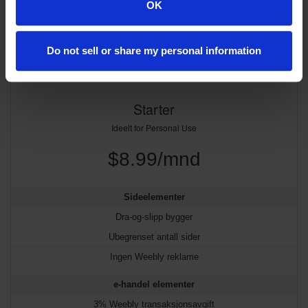
OK
get started.
Kom i gang nå
Do not sell or share my personal information
Starter
Ideelt for Personal Use
$8.99/mnd
Sideelementer
Dra-og-slipp bygger
Ubegrenset antall sider
Ingen Weebly reklame
e-handel elementer
3% Weebly transaksjonsavgift