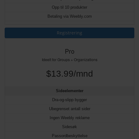
Opp til 10 produkter
Betaling via Weebly.com
Registrering
Pro
Ideelt for Groups + Organizations
$13.99/mnd
Sideelementer
Dra-og-slipp bygger
Ubegrenset antall sider
Ingen Weebly reklame
Sidesøk
Passordbeskyttelse