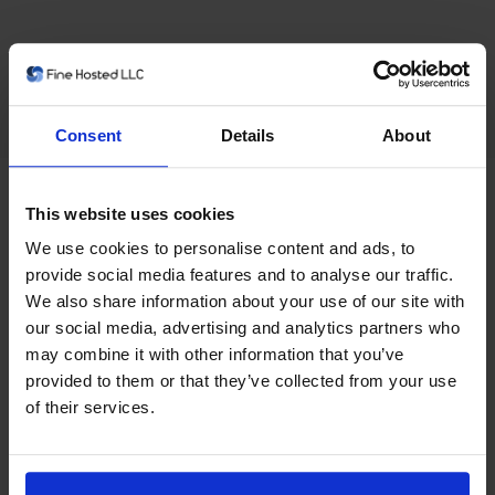
Consent
Details
About
This website uses cookies
We use cookies to personalise content and ads, to
Månedlig
Kvartalsvis
Halvårlig
Årlig
To-årlig
provide social media features and to analyse our traffic.
Tre-årlig
We also share information about your use of our site with
our social media, advertising and analytics partners who
may combine it with other information that you’ve
provided to them or that they’ve collected from your use
Prøv Weebly
GRATIS!
of their services.
Alt du trenger for å lage et nettsted
Build a website and get online in minutes with Weebly. The
Free Plan from Weebly supports unlimited pages + contact
forms and basic SEO, giving you everything you need to