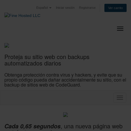
Español
Iniciar sesión
Registrarse
Ver carrito
Activ
naveg
Proteja
su sitio web
con backups
automatizados diarios
Obtenga protección contra virus y hackers, y evite que su
propio código pueda dañar accidentalmente su sitio, con el
backup de sitios web de CodeGuard.
Activa
naveg
, una nueva página web
Cada 0,65 segundos