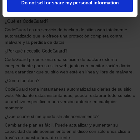
Do not sell or share my personal information
FAQ
¿Qué es CodeGuard?
CodeGuard es un servicio de backup de sitios web totalmente
automatizado que le ofrece una protección completa contra
malware y la pérdida de datos.
¿Por qué necesito CodeGuard?
CodeGuard proporciona una solución de backup externa
independiente para su sitio web, junto con monitorización diaria
para garantizar que su sitio web esté en línea y libre de malware.
¿Cómo funciona?
CodeGuard toma instantáneas automatizadas diarias de su sitio
web. Mediante estas instantáneas, puede restaurar todo su sitio o
un archivo específico a una versión anterior en cualquier
momento.
¿Qué ocurre si me quedo sin almacenamiento?
Cambiar de plan es fácil. Puede actualizar y aumentar su
capacidad de almacenamiento en el disco con solo unos clics a
través de nuestra área de cliente.