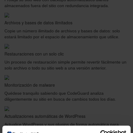
almacenados fuera del sitio con redundancia integrada.
Archivos y bases de datos ilimitados
Copie un número ilimitado de archivos y bases de datos: solo
estará limitado por el espacio de almacenamiento que utilice.
Restauraciones con un solo clic
Un proceso de restauración simple permite revertir fácilmente un
solo archivo o todo su sitio web a una versión anterior.
Monitorización de malware
Quédese tranquilo sabiendo que CodeGuard analiza
diligentemente su sitio en busca de cambios todos los días.
Actualizaciones automáticas de WordPress
Actualice WordPress y sus plugins de forma automática para
mantenerlos seguros con recuperación automática en caso de