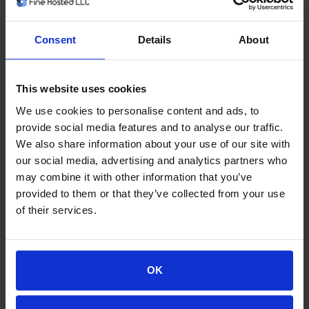
problemas.
Consent
Details
About
Monitorización de cambios de archivos
Reciba notificaciones por email cada vez que se produzca un
cambio en el código fuente de su sitio.
This website uses cookies
We use cookies to personalise content and ads, to
Prueba de las restauraciones
provide social media features and to analyse our traffic.
Pruebe rápidamente cualquier sitio copiado con un ensayo simple
We also share information about your use of our site with
y automatizado antes de la restauración.
our social media, advertising and analytics partners who
may combine it with other information that you’ve
Backup de emails
provided to them or that they’ve collected from your use
of their services.
Proteja también sus emails, ya que se copian como parte de los
archivos de sus sitios web.
Automatización completa
OK
Configuración totalmente automatizada y backups continuos con
notificaciones automáticas si algo va mal.