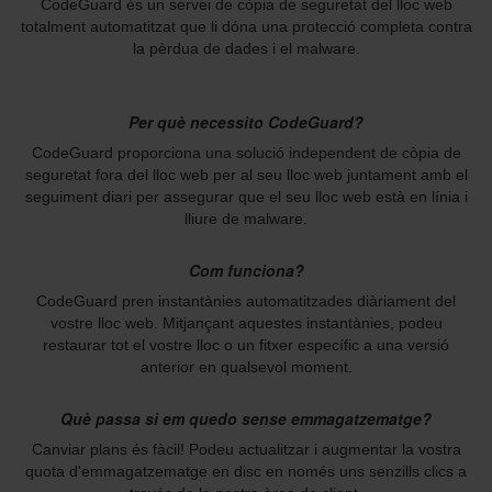
CodeGuard és un servei de còpia de seguretat del lloc web
totalment automatitzat que li dóna una protecció completa contra
la pèrdua de dades i el malware.
Per què necessito CodeGuard?
CodeGuard proporciona una solució independent de còpia de
seguretat fora del lloc web per al seu lloc web juntament amb el
seguiment diari per assegurar que el seu lloc web està en línia i
lliure de malware.
Com funciona?
CodeGuard pren instantànies automatitzades diàriament del
vostre lloc web. Mitjançant aquestes instantànies, podeu
restaurar tot el vostre lloc o un fitxer específic a una versió
anterior en qualsevol moment.
Què passa si em quedo sense emmagatzematge?
Canviar plans és fàcil! Podeu actualitzar i augmentar la vostra
quota d'emmagatzematge en disc en només uns senzills clics a