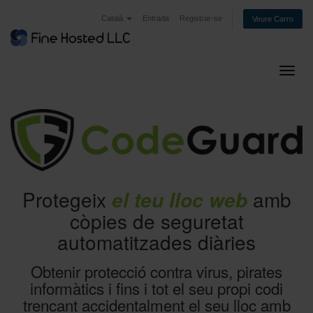
Català
Entrada
Registrar-se
Veure Carro
Canvi
Protegeix
amb
el teu lloc web
còpies de seguretat
automatitzades diàries
Obtenir protecció contra virus, pirates
informàtics i fins i tot el seu propi codi
trencant accidentalment el seu lloc amb