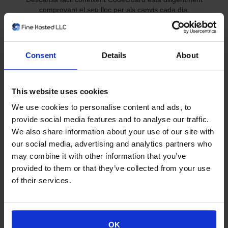
comprovant el seu lloc per als canvis cada dia.
Consent
Details
About
This website uses cookies
We use cookies to personalise content and ads, to
provide social media features and to analyse our traffic.
Actualitzacions automàtiques de WordPress
We also share information about your use of our site with
Actualitzar automàticament WordPress i els seus connectors per
our social media, advertising and analytics partners who
mantenir-lo segur amb recuperació automàtica en cas de
may combine it with other information that you’ve
problemes.
provided to them or that they’ve collected from your use
of their services.
OK