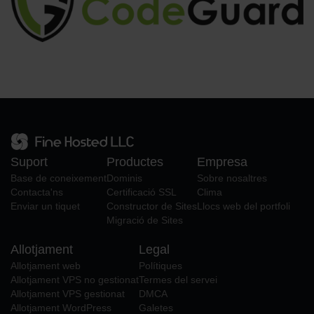
Suport
Productes
Empresa
Base de coneixement
Dominis
Sobre nosaltres
Contacta'ns
Certificació SSL
Clima
Enviar un tiquet
Constructor de Sites
Llocs web del portfoli
Migració de Sites
Allotjament
Legal
Allotjament web
Polítiques
Allotjament VPS no gestionat
Termes del servei
Allotjament VPS gestionat
DMCA
Allotjament WordPress
Galetes