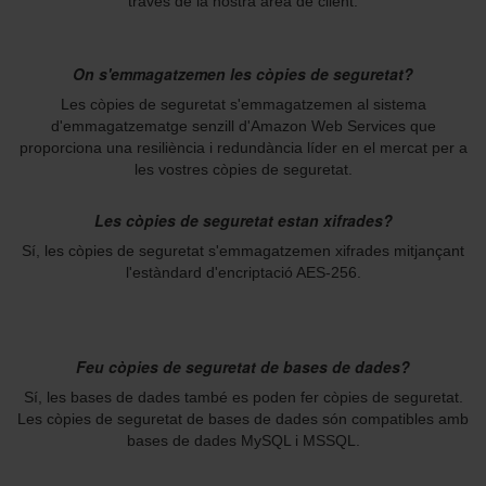
través de la nostra àrea de client.
On s'emmagatzemen les còpies de seguretat?
Les còpies de seguretat s'emmagatzemen al sistema
d'emmagatzematge senzill d'Amazon Web Services que
proporciona una resiliència i redundància líder en el mercat per a
les vostres còpies de seguretat.
Les còpies de seguretat estan xifrades?
Sí, les còpies de seguretat s'emmagatzemen xifrades mitjançant
l'estàndard d'encriptació AES-256.
Feu còpies de seguretat de bases de dades?
Sí, les bases de dades també es poden fer còpies de seguretat.
Les còpies de seguretat de bases de dades són compatibles amb
bases de dades MySQL i MSSQL.