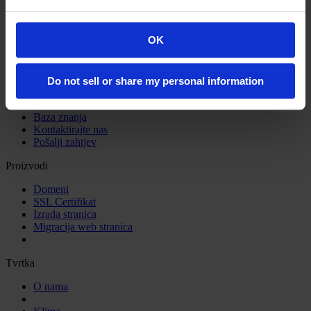
E-mail adresa
Lozinka
OK
Zapamti me
Zaboravili ste lozinku?
Do not sell or share my personal information
Podrška
Baza znanja
Kontaktirajte nas
Pošalji zahtjev
Proizvodi
Domeni
SSL Certifikat
Izrada stranica
Migracija web stranica
Tvrtka
O nama