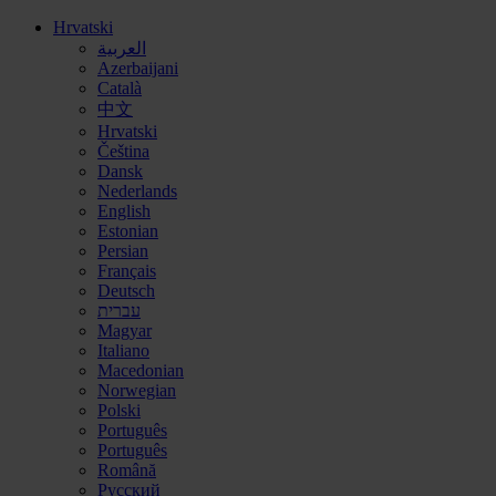
Hrvatski
العربية
Azerbaijani
Català
中文
Hrvatski
Čeština
Dansk
Nederlands
English
Estonian
Persian
Français
Deutsch
עברית
Magyar
Italiano
Macedonian
Norwegian
Polski
Português
Português
Română
Русский