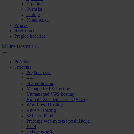
Español
Svenska
Türkçe
Українська
Prijava
Registtracija
Pregled košarice
Prebaci
navigaciju
Početna
Trgovina
Pregledaj sve
-----
Shared hosting
Managed VPS Hosting
Unmanaged VPS hosting
Virtual dedicated servers (VDS)
WordPress Hosting
Knosla Hosting
SSL certifikati
Praćenje web mjesta i poslužitelja
VPN
Usluge e-pošte