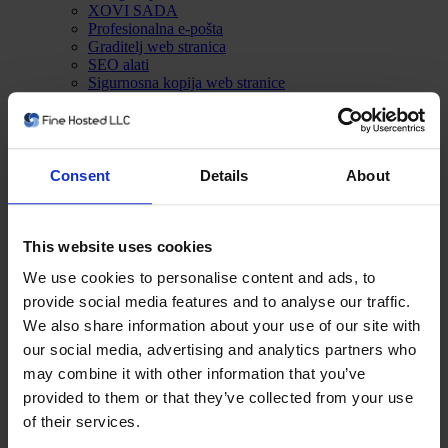
XOVI SADA
Profesionalna e-pošta
Graditelj web stranica
SEO alati
Sigurnosna kopija web stranice
SocijalBee
Sigurnost web stranice
Izgraditelj web stranica
-----
Registriraj novu domenu
Consent
Details
About
Premjestite domenu kod nas
Obavijesti
Baza znanja
Status mreže
This website uses cookies
Podružnice
We use cookies to personalise content and ads, to
Kontaktirajte nas
provide social media features and to analyse our traffic.
Račun
We also share information about your use of our site with
Prijava
our social media, advertising and analytics partners who
Registtracija
-----
may combine it with other information that you’ve
Zaboravili ste lozinku?
provided to them or that they’ve collected from your use
of their services.
Prijava
Ova stranica je ograničena