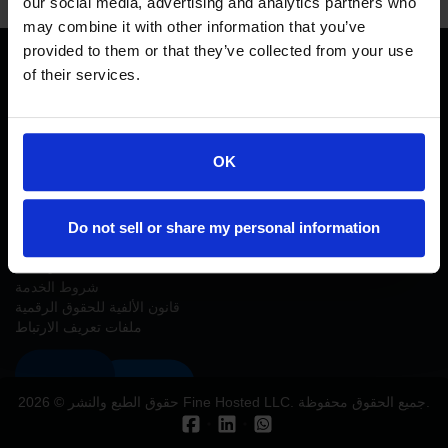
our social media, advertising and analytics partners who
may combine it with other information that you’ve
provided to them or that they’ve collected from your use
of their services.
الاستضافة
الشركة
المنتجات
الدعم
استضافة الويب
من نحن
النطاقات
قاعدة المعرفة
OK
استضافة VPS غير مُدارة
المناخ
شهادة SSL
اتصل بنا
استضافة VPS مُدارة
مواقع المحفظة
منشئ المواقع
إرسال تذكرة
استضافة ووردبريس
نقل الموقع
Do not sell or share my personal information
القانونية
السياسات
شروط الخدمة
قانون الألفية للحقوق الرقمية
ملفات تعريف الارتباط
حقوق الطبع والنشر © 2026 Fine Hosted LLC. جميع الحقوق محفوظة.