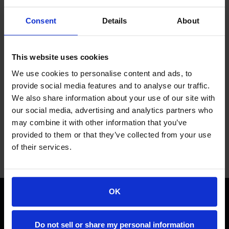
Consent
Details
About
Enregistrer un nom de domaine
This website uses cookies
www.
We use cookies to personalise content and ads, to
Vérifier
provide social media features and to analyse our traffic.
We also share information about your use of our site with
Transfert de votre domaine depuis un autre registraire
our social media, advertising and analytics partners who
may combine it with other information that you’ve
Je vais utiliser mon nom de domaine existant et mettre à
provided to them or that they’ve collected from your use
jour mes serveurs de noms
of their services.
OK
Support
Produits
Do not sell or share my personal information