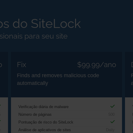
s do SiteLock
ionais para seu site
o
Fix
$99.99/ano
Finds and removes malicious code
automatically
Verificação diária de malware
5
Número de páginas
500
Pontuação de risco do SiteLock
e
Análise de aplicativos de sites
Daily