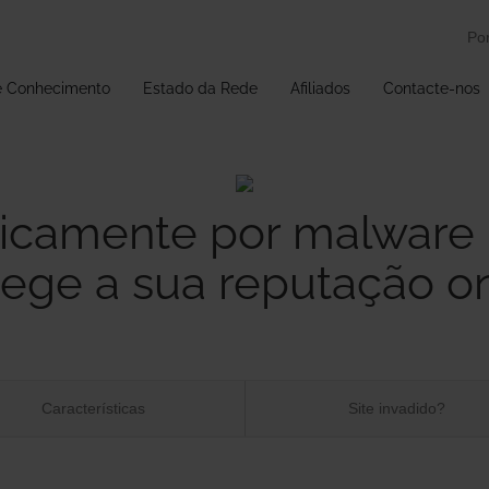
Po
e Conhecimento
Estado da Rede
Afiliados
Contacte-nos
icamente por malware 
tege a sua reputação on
Características
Site invadido?