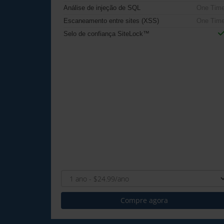
Análise de injeção de SQL
One Tim
Escaneamento entre sites (XSS)
One Tim
Selo de confiança SiteLock™
Compre agora