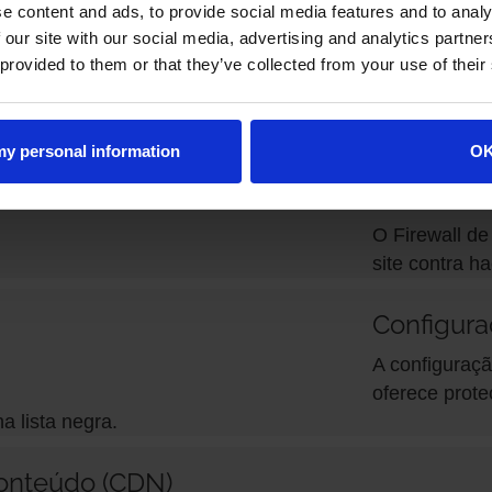
e content and ads, to provide social media features and to analy
idades
Proteçã
 our site with our social media, advertising and analytics partn
 provided to them or that they’ve collected from your use of their
aplicativos para garantir
Obtenha prote
tegidos contra
segurança de
pelo OWASP, 
 my personal information
O
eLock™
Firewall
sitantes mostrando que
O Firewall d
teLock.
site contra h
Configura
 a detectar malware antes
A configuraçã
sa tenham a chance de
oferece prote
a lista negra.
onteúdo (CDN)