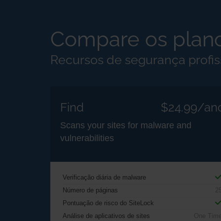
Compare os plano
Recursos de segurança profiss
Find
$24.99/an
Scans your sites for malware and
vulnerabilities
Verificação diária de malware
Número de páginas
2
Pontuação de risco do SiteLock
Análise de aplicativos de sites
One Tim