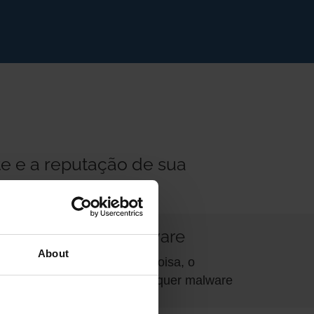
te e a reputação de sua
automática de malware
About
amento encontrar alguma coisa, o
overá automaticamente qualquer malware
m segurança.