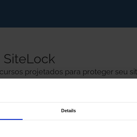
o SiteLock
ursos projetados para proteger seu si
Remoção 
Details
ta você sobre qualquer
Se um escane
.
SiteLock rem
conhecido co