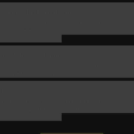
completa de malware
nologia automática não conseguir remover
alicioso, faremos uma limpeza manual.
 cuidados posteriores
s with our real-time updates throughout the
eaning and recovering your site.
o único
emergência está disponível por uma única
em taxas ou assinaturas recorrentes.