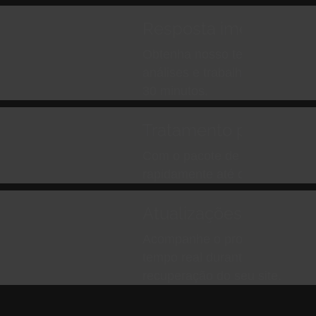
Resposta imediata
Obtenha nosso tempo de resp
análises e trabalhe para recup
30 minutos.
Tratamento prioritário
Com o pacote de emergência, 
rapidamente até o topo da fila.
Atualizações em temp
Acompanhe o progresso com n
tempo real durante todo o pro
recuperação do seu site.