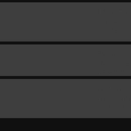
Remoção 
osta mais rápido com
Se nossa tec
erar seu site iniciado em
o conteúdo m
7 dias de
você é levado
Track progres
process of cl
o real
Pagament
ossas atualizações em
O serviço de 
cesso de limpeza e
taxa única, s