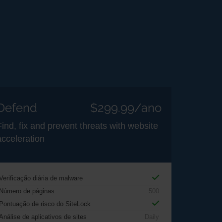
Defend
$299.99/ano
Find, fix and prevent threats with website
acceleration
Verificação diária de malware
Número de páginas
500
Pontuação de risco do SiteLock
Análise de aplicativos de sites
Daily