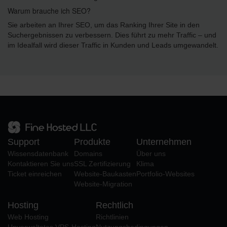
Warum brauche ich SEO?
Sie arbeiten an Ihrer SEO, um das Ranking Ihrer Site in den
Suchergebnissen zu verbessern. Dies führt zu mehr Traffic – und
im Idealfall wird dieser Traffic in Kunden und Leads umgewandelt.
Support
Produkte
Unternehmen
Wissensdatenbank
Domains
Über uns
Kontaktieren Sie uns
SSL Zertifizierung
Klima
Ticket einreichen
Website-Baukasten
Portfolio-Websites
Website-Migration
Hosting
Rechtlich
Web Hosting
Richtlinien
Unverwaltetes VPS-Hosting
Nutzungsbedingungen