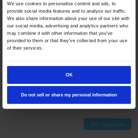
Gescannte Seiten
Bis zu 50
We use cookies to personalise content and ads, to
provide social media features and to analyse our traffic.
We also share information about your use of our site with
Nachverfolgung von Wettbewerbern
Bis zu 2
our social media, advertising and analytics partners who
may combine it with other information that you’ve
Keyword-Tracking und Optimierung
Bis zu 3
provided to them or that they’ve collected from your use
of their services.
Aktualisierter Bericht und Plan
Wöchentlich
Individueller SEO-Plan
Begrenzt
OK
Kompatibilität mit dem Website Builder
Funktioniert mit allen Website Buildern
Do not sell or share my personal information
Monatlicher Fortschrittsbericht
Jetzt registrieren