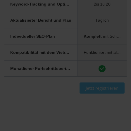
Keyword-Tracking und Optimierung
Bis zu 20
Aktualisierter Bericht und Plan
Täglich
Individueller SEO-Plan
Komplett
mit Schritt-für-Schritt-Anleitung
Kompatibilität mit dem Website Builder
Funktioniert mit allen Website Buildern
Monatlicher Fortschrittsbericht
Jetzt registrieren