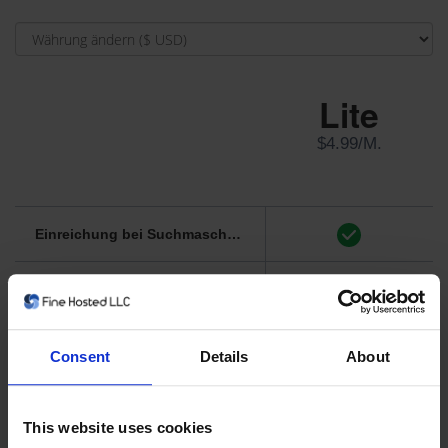
Lite
$4.99/M.
Einreichung bei Suchmaschinen
Verkehrsanalysen
SEO-Bericht als PDF herunterladen
(siehe Beispiel)
Consent
Details
About
KI-gestützte Funktionen: Automatische Generierung von Titel und Meta-Beschreibung
This website uses cookies