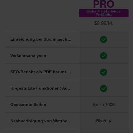
PRO
Bestes Preis-Leistungs-
Verhältnis!
$9.99/M.
Einreichung bei Suchmaschinen
Verkehrsanalysen
SEO-Bericht als PDF herunterladen
(siehe Beispiel)
KI-gestützte Funktionen: Automatische Generierung von Titel und Meta-Beschreibung
Gescannte Seiten
Bis zu 1000
Nachverfolgung von Wettbewerbern
Bis zu 4