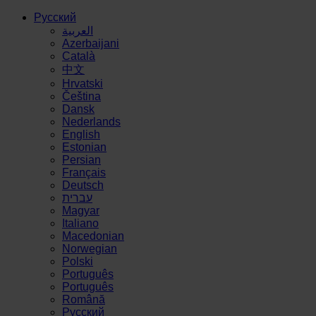
Русский
العربية
Azerbaijani
Català
中文
Hrvatski
Čeština
Dansk
Nederlands
English
Estonian
Persian
Français
Deutsch
עברית
Magyar
Italiano
Macedonian
Norwegian
Polski
Português
Português
Română
Русский