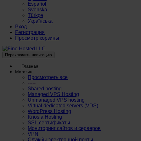
Español
Svenska
Türkçe
Українська
Вход
Регистрация
Просмотр корзины
Переключить навигацию
Главная
Магазин
Просмотреть все
-----
Shared hosting
Managed VPS Hosting
Unmanaged VPS hosting
Virtual dedicated servers (VDS)
WordPress Hosting
Knosla Hosting
SSL-сертификаты
Мониторинг сайтов и серверов
VPN
Службы электронной почты