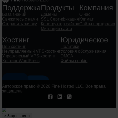
Поддержка
Продукты
Компания
База знаний
Домены
О нас
Свяжитесь с нами
SSL Сертификация
Климат
Отправить заявку
Конструктор сайтов
Сайты портфолио
Миграция сайта
Хостинг
Юридическое
Веб хостинг
Политики
Неуправляемый VPS-хостинг
Условия обслуживания
Управляемый VPS-хостинг
DMCA
Хостинг WordPress
Файлы cookie
Авторское право © 2026 Fine Hosted LLC. Все права
защищены.
×
Закрыть тикет