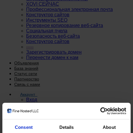
XOVI СЕЙЧАС
Профессиональная электронная почта
Конструктор сайтов
Инструменты SEO
Резервное копирование веб-сайта
Социальная пчела
Безопасность веб-сайта
Конструктор сайтов
-----
Зарегистрировать домен
Перенести домен к нам
Объявления
База знаний
Статус сети
Партнерство
Связь с нами
Аккаунт
Вход
Регистрация
-----
Забыли пароль?
Consent
Details
About