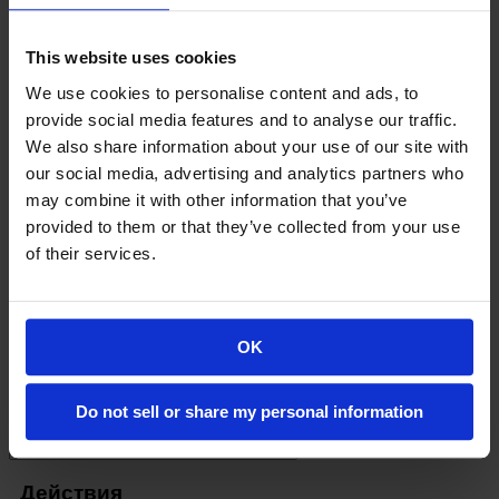
Категории
This website uses cookies
Shared hosting
Managed VPS Hosting
Unmanaged VPS
hosting
Virtual dedicated servers (VDS)
WordPress Hosting
We use cookies to personalise content and ads, to
Knosla Hosting
SSL-сертификаты
Мониторинг сайтов и
provide social media features and to analyse our traffic.
серверов
VPN
Службы электронной почты
XOVI
СЕЙЧАС
Профессиональная электронная почта
We also share information about your use of our site with
Конструктор сайтов
Инструменты SEO
Резервное
our social media, advertising and analytics partners who
копирование веб-сайта
Социальная пчела
Безопасность
may combine it with other information that you’ve
веб-сайта
Конструктор сайтов
provided to them or that they’ve collected from your use
Действия
of their services.
Зарегистрировать домен
Перенос домена
Просмотр
корзины
OK
Перенести домен
Категории
Do not sell or share my personal information
Действия