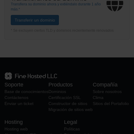
Transfiera su dominio ahora y extiéndalo durante 1 año
más.*
Transferir un dominio
* Se excluyen ciertos TLD y dominios recientemente renovados
Soporte
Productos
Compañía
Base de conocimientos
Dominios
Sobre nosotros
Contáctenos
Certificación SSL
Clima
Enviar un ticket
Constructor de sitios
Sitios del Portafolio
Migración de sitios web
Hosting
Legal
Hosting web
Políticas