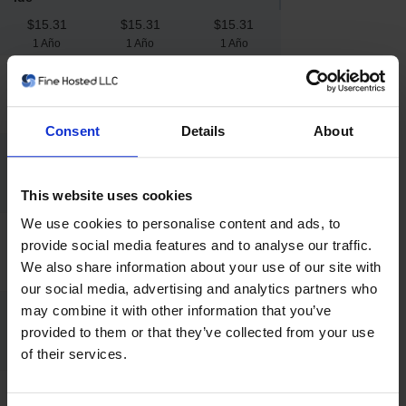
$15.31
$15.31
$15.31
1 Año
1 Año
1 Año
.eu
$17.50
$17.50
$17.50
1 Año
1 Año
1 Año
Consent
Details
About
.icu
$40.25
$40.25
$40.25
This website uses cookies
1 Año
1 Año
1 Año
We use cookies to personalise content and ads, to
.info
provide social media features and to analyse our traffic.
$47.25
$47.25
$47.25
We also share information about your use of our site with
1 Año
1 Año
1 Año
our social media, advertising and analytics partners who
may combine it with other information that you’ve
.io
provided to them or that they’ve collected from your use
$105.00
$105.00
$105.00
of their services.
1 Año
1 Año
1 Año
.me