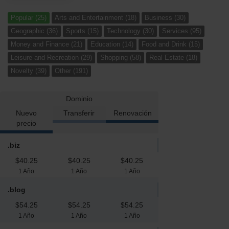
Popular (25)
Arts and Entertainment (18)
Business (30)
Geographic (36)
Sports (15)
Technology (30)
Services (95)
Money and Finance (21)
Education (14)
Food and Drink (15)
Leisure and Recreation (29)
Shopping (58)
Real Estate (18)
Novelty (39)
Other (191)
Dominio
Nuevo
Transferir
Renovación
precio
.biz
$40.25
$40.25
$40.25
1 Año
1 Año
1 Año
.blog
$54.25
$54.25
$54.25
1 Año
1 Año
1 Año