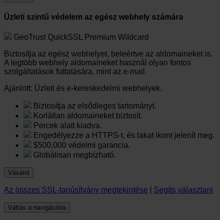
Üzleti szintű védelem az egész webhely számára
GeoTrust QuickSSL Premium Wildcard
Biztosítja az egész webhelyet, beleértve az aldomaineket is.
A legtöbb webhely aldomaineket használ olyan fontos
szolgáltatások futtatására, mint az e-mail.
Ajánlott:
Üzleti és e-kereskedelmi webhelyek.
Biztosítja az elsődleges tartományt.
Korlátlan aldomaineket biztosít.
Percek alatt kiadva.
Engedélyezze a HTTPS-t, és lakat ikont jelenít meg.
$500,000 védelmi garancia.
Globálisan megbízható.
Vásárol
Az összes SSL-tanúsítvány megtekintése
|
Segíts választani
Váltás a navigációra