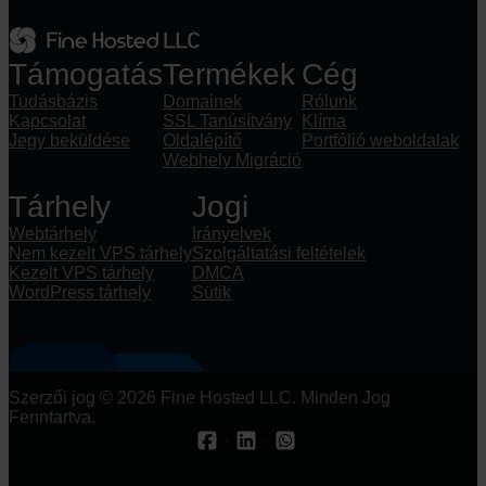
Támogatás
Termékek
Cég
Tudásbázis
Domainek
Rólunk
Kapcsolat
SSL Tanúsítvány
Klíma
Jegy beküldése
Oldalépítő
Portfólió weboldalak
Webhely Migráció
Tárhely
Jogi
Webtárhely
Irányelvek
Nem kezelt VPS tárhely
Szolgáltatási feltételek
Kezelt VPS tárhely
DMCA
WordPress tárhely
Sütik
Szerzői jog © 2026 Fine Hosted LLC. Minden Jog
Fenntartva.