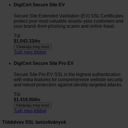
DigiCert Secure Site EV
Secure Site Extended Validation (EV) SSL Certificates
protect your most valuable assets–your customers and
your brand–from phishing scams and online fraud.
Tól
$1,043.33/év
Vásárolja meg most
Tudj meg többet
DigiCert Secure Site Pro EV
Secure Site Pro EV SSL is the highest authentication
with extra features for comprehensive website security
and robust protection against identity-targeted attacks.
Tól
$1,418.00/év
Vásárolja meg most
Tudj meg többet
Többéves SSL tanúsítványok