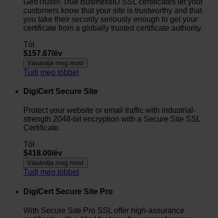
GeoTrust® True BusinessID SSL certificates let your
customers know that your site is trustworthy and that
you take their security seriously enough to get your
certificate from a globally trusted certificate authority.
Tól
$157.67/év
Vásárolja meg most
Tudj meg többet
DigiCert Secure Site
Protect your website or email traffic with industrial-
strength 2048-bit encryption with a Secure Site SSL
Certificate.
Tól
$418.00/év
Vásárolja meg most
Tudj meg többet
DigiCert Secure Site Pro
With Secure Site Pro SSL offer high-assurance