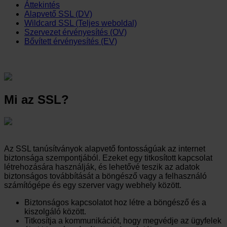
Áttekintés
Alapvető SSL (DV)
Wildcard SSL (Teljes weboldal)
Szervezet érvényesítés (OV)
Bővített érvényesítés (EV)
Mi az SSL?
Az SSL tanúsítványok alapvető fontosságúak az internet
biztonsága szempontjából. Ezeket egy titkosított kapcsolat
létrehozására használják, és lehetővé teszik az adatok
biztonságos továbbítását a böngésző vagy a felhasználó
számítógépe és egy szerver vagy webhely között.
Biztonságos kapcsolatot hoz létre a böngésző és a
kiszolgáló között.
Titkosítja a kommunikációt, hogy megvédje az ügyfelek