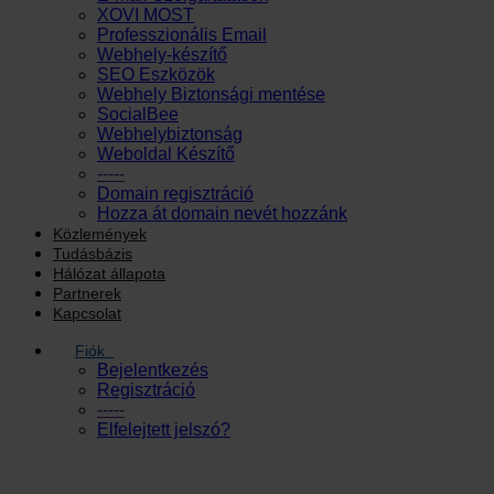
XOVI MOST
Professzionális Email
Webhely-készítő
SEO Eszközök
Webhely Biztonsági mentése
SocialBee
Webhelybiztonság
Weboldal Készítő
-----
Domain regisztráció
Hozza át domain nevét hozzánk
Közlemények
Tudásbázis
Hálózat állapota
Partnerek
Kapcsolat
Fiók
Bejelentkezés
Regisztráció
-----
Elfelejtett jelszó?