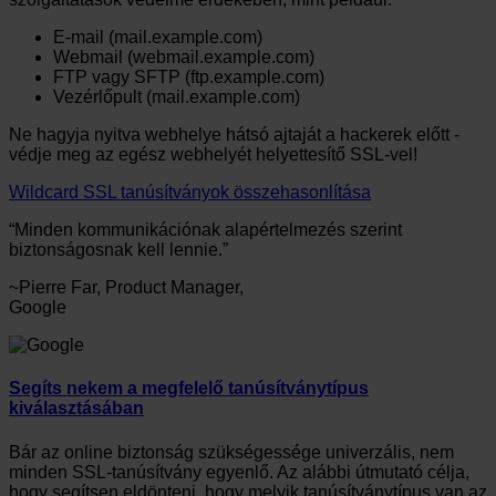
E-mail (mail.example.com)
Webmail (webmail.example.com)
FTP vagy SFTP (ftp.example.com)
Vezérlőpult (mail.example.com)
Ne hagyja nyitva webhelye hátsó ajtaját a hackerek előtt -
védje meg az egész webhelyét helyettesítő SSL-vel!
Wildcard SSL tanúsítványok összehasonlítása
Minden kommunikációnak alapértelmezés szerint
biztonságosnak kell lennie.
~Pierre Far, Product Manager,
Google
Segíts nekem a megfelelő tanúsítványtípus
kiválasztásában
Bár az online biztonság szükségessége univerzális, nem
minden SSL-tanúsítvány egyenlő. Az alábbi útmutató célja,
hogy segítsen eldönteni, hogy melyik tanúsítványtípus van az