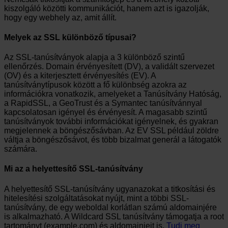
kiszolgáló közötti kommunikációt, hanem azt is igazolják,
hogy egy webhely az, amit állít.
Melyek az SSL különböző típusai?
Az SSL-tanúsítványok alapja a 3 különböző szintű
ellenőrzés. Domain érvényesített (DV), a validált szervezet
(OV) és a kiterjesztett érvényesítés (EV). A
tanúsítványtípusok között a fő különbség azokra az
információkra vonatkozik, amelyeket a Tanúsítvány Hatóság,
a RapidSSL, a GeoTrust és a Symantec tanúsítvánnyal
kapcsolatosan igényel és érvényesít. A magasabb szintű
tanúsítványok további információkat igényelnek, és gyakran
megjelennek a böngészősávban. Az EV SSL például zöldre
váltja a böngészősávot, és több bizalmat generál a látogatók
számára.
Mi az a helyettesítő SSL-tanúsítvány
A helyettesítő SSL-tanúsítvány ugyanazokat a titkosítási és
hitelesítési szolgáltatásokat nyújt, mint a többi SSL-
tanúsítvány, de egy weboldal korlátlan számú aldomainjére
is alkalmazható. A Wildcard SSL tanúsítvány támogatja a root
tartományt (example.com) és aldomainjeit is.
Tudj meg