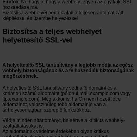
Firefox
. Ne hagyja, hogy a webhely legyen az egyikük. SSL
hozzáadása ma.
Biztosítsa webhelyét percek alatt a teljesen automatizált
kiépítéssel és üzembe helyezéssel
Biztosítsa a teljes webhelyet
helyettesítő SSL-vel
A helyettesítő SSL tanúsítvány a legjobb módja az egész
webhely biztonságának és a felhasználók biztonságának
megőrzésének.
A helyettesítő SSL tanúsítvány védi a fő domaint és a
korlátlan számú aldomaint (például mail.example.com vagy
ftp.example.com). Még akkor is, ha Ön nem hozott létre
aldomainet, valószínűleg több aldomainje van a
tárhelycsomagban szereplő funkciókhoz.
Védje minden altartományt, beleértve a kritikus webhely-
szolgáltatásokat is.
Az aldomainek védelme érdekében olyan kritikus
szolgáltatások védelme érdekében, mint például: