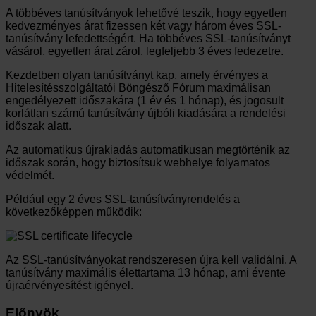
A többéves tanúsítványok lehetővé teszik, hogy egyetlen
kedvezményes árat fizessen két vagy három éves SSL-
tanúsítvány lefedettségért. Ha többéves SSL-tanúsítványt
vásárol, egyetlen árat zárol, legfeljebb 3 éves fedezetre.
Kezdetben olyan tanúsítványt kap, amely érvényes a
Hitelesítésszolgáltatói Böngésző Fórum maximálisan
engedélyezett időszakára (1 év és 1 hónap), és jogosult
korlátlan számú tanúsítvány újbóli kiadására a rendelési
időszak alatt.
Az automatikus újrakiadás automatikusan megtörténik az
időszak során, hogy biztosítsuk webhelye folyamatos
védelmét.
Például egy 2 éves SSL-tanúsítványrendelés a
következőképpen működik:
Az SSL-tanúsítványokat rendszeresen újra kell validálni. A
tanúsítvány maximális élettartama 13 hónap, ami évente
újraérvényesítést igényel.
Előnyök