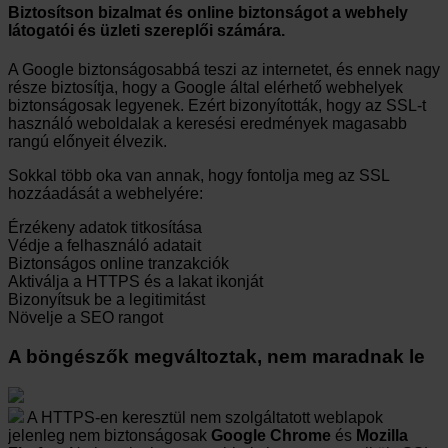
Biztosítson bizalmat és online biztonságot a webhely
látogatói és üzleti szereplői számára.
A Google biztonságosabbá teszi az internetet, és ennek nagy
része biztosítja, hogy a Google által elérhető webhelyek
biztonságosak legyenek. Ezért bizonyították, hogy az SSL-t
használó weboldalak a keresési eredmények magasabb
rangú előnyeit élvezik.
Sokkal több oka van annak, hogy fontolja meg az SSL
hozzáadását a webhelyére:
Érzékeny adatok titkosítása
Védje a felhasználó adatait
Biztonságos online tranzakciók
Aktiválja a HTTPS és a lakat ikonját
Bizonyítsuk be a legitimitást
Növelje a SEO rangot
A böngészők megváltoztak, nem maradnak le
A HTTPS-en keresztül nem szolgáltatott weblapok
jelenleg nem biztonságosak
Google Chrome
és
Mozilla