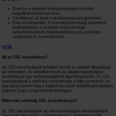
Élvezze a növekvő kedvezményeket minden
megvásárolt fedezeti évre.
Távolítsa el az éves számlázással járó gondokat.
Éves érvényesítés. A személyazonosság évenkénti
érvényesítése a rövidebb érvényességű
tanúsítványokban megakadályozza az esetleges
csalásokat és hamisításokat.
GYIK
Mi az SSL-tanúsítvány?
Az SSL tanúsítványok lehetővé teszik az adatok titkosítását
az interneten, és lehetővé teszik az adatok biztonságos
továbbítását egy webkiszolgálóról egy böngészőre. Az SSL
használatával a webhely használhatja a https protokollt, és
egy lakat jelenik meg a végfelhasználók webböngészőjében,
jelezve, hogy a kapcsolat biztonságos.
Miért van szükség SSL tanúsítványra?
Az SSL tanúsítványok az internet lényeges részét képezik.
Nemcsak titkosítják a számítógép és a webhely közötti