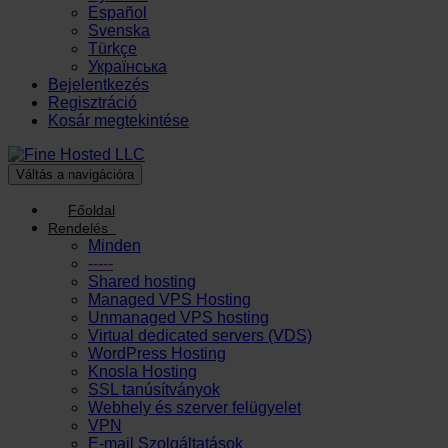
Español
Svenska
Türkçe
Українська
Bejelentkezés
Regisztráció
Kosár megtekintése
Váltás a navigációra
Főoldal
Rendelés
Minden
-----
Shared hosting
Managed VPS Hosting
Unmanaged VPS hosting
Virtual dedicated servers (VDS)
WordPress Hosting
Knosla Hosting
SSL tanúsítványok
Webhely és szerver felügyelet
VPN
E-mail Szolgáltatások