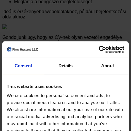
Megtartja a böngésző megfelelőségét
Ideális érzékenyebb weboldalakhoz, például bejelentkezési
oldalakhoz
Gondoljunk úgy, hogy az OV-nek olyan vezetői engedélye
van, hogy többet szeretne átugrani, mint egy könyvtárkártya,
de sokkal megbízhatóbbak, mint az azonosító formája.
Böngészés a Szervezet érvényesítés tanúsítványaiban
Consent
Details
About
Kiterjesztett érvényesítés (EV)
Standards-alapuló megközelítés a hitelesítéshez,
amely az SSL tanúsítványok legmagasabb szintű
This website uses cookies
hitelesítését jelenti
We use cookies to personalise content and ads, to
Általában 1-3 napon belül adják ki
Fenntartja a böngészőt és más iparági megfelelést
provide social media features and to analyse our traffic.
We also share information about your use of our site with
Ideális érzékeny weboldalakhoz, beleértve az e-
our social media, advertising and analytics partners who
kereskedelmet, az online banki szolgáltatásokat, a fiókok
bejelentkezését
may combine it with other information that you’ve
provided to them or that they’ve collected from your use