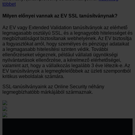
többet
Milyen előnyei vannak az EV SSL tanúsítványnak?
Az EV vagy Extended Validation tanúsítványok az elérhető
legmagasabb osztályú SSL, és a legnagyobb hitelességet és
megbízhatóságot biztosítanak webhelyének. Az EV biztosítja
a fogyasztókat arról, hogy személyes és pénzügyi adataikat
a legmagasabb hitelesítési szinten védik. További
ellenőrzéseket végeznek, például vállalati ügynökségi
nyilvántartások ellenőrzése, a kérelmező elérhetőségei,
valamint azt, hogy a vállalkozás legalább 3 éve létezik-e. Az
EV tanúsítványok a legmegfelelőbbek az üzleti szempontból
kritikus weboldalak számára.
SSL-tanúsítványaink az Online Security néhány
legmegbízhatóbb márkájából származnak.