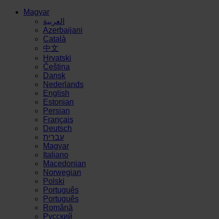
Magyar
العربية
Azerbaijani
Català
中文
Hrvatski
Čeština
Dansk
Nederlands
English
Estonian
Persian
Français
Deutsch
עברית
Magyar
Italiano
Macedonian
Norwegian
Polski
Português
Português
Română
Русский