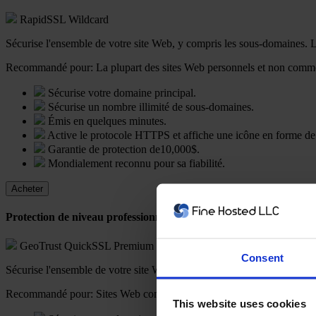
RapidSSL Wildcard
Sécurise l'ensemble de votre site Web, y compris les sous-domaines. La 
Recommandé pour:
La plupart des sites Web personnels et non comm
Sécurise votre domaine principal.
Sécurise un nombre illimité de sous-domaines.
Émis en quelques minutes.
Active le protocole HTTPS et affiche une icône en forme de
Garantie de protection de10,000$.
Mondialement reconnu pour sa fiabilité.
Acheter
Protection de niveau professionnel pour l'ensemble de votre site
GeoTrust QuickSSL Premium Wildcard
Consent
Sécurise l'ensemble de votre site Web, y compris les sous-domaines. La 
Recommandé pour:
Sites Web commerciaux et de commerce électron
This website uses cookies