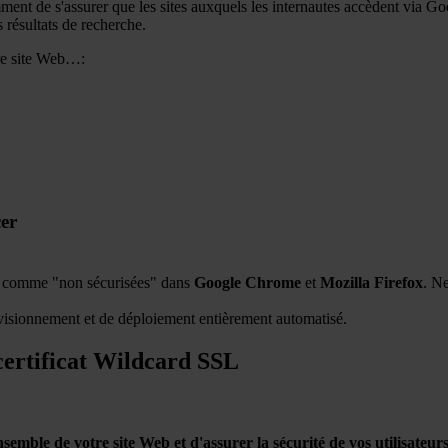
ent de s'assurer que les sites auxquels les internautes accèdent via Goo
s résultats de recherche.
tre site Web…:
cer
s comme "non sécurisées" dans
Google Chrome
et
Mozilla Firefox
. Ne
ovisionnement et de déploiement entièrement automatisé.
 certificat Wildcard SSL
semble de votre site Web et d'assurer la sécurité de vos utilisateurs