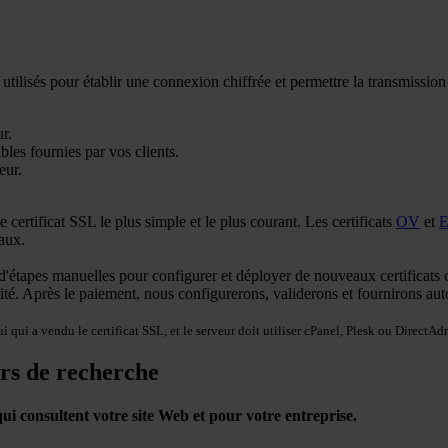
ont utilisés pour établir une connexion chiffrée et permettre la transmissi
r.
les fournies par vos clients.
eur.
e certificat SSL le plus simple et le plus courant. Les certificats
OV
et
naux.
er d'étapes manuelles pour configurer et déployer de nouveaux certifica
dité. Après le paiement, nous configurerons, validerons et fournirons a
qui a vendu le certificat SSL, et le serveur doit utiliser cPanel, Plesk ou DirectAd
rs de recherche
 qui consultent votre site Web et pour votre entreprise.