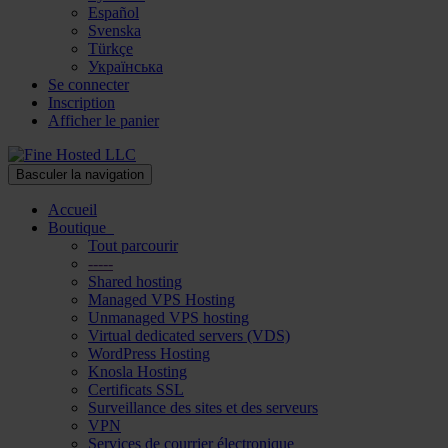
Español
Svenska
Türkçe
Українська
Se connecter
Inscription
Afficher le panier
Basculer la navigation
Accueil
Boutique
Tout parcourir
-----
Shared hosting
Managed VPS Hosting
Unmanaged VPS hosting
Virtual dedicated servers (VDS)
WordPress Hosting
Knosla Hosting
Certificats SSL
Surveillance des sites et des serveurs
VPN
Services de courrier électronique