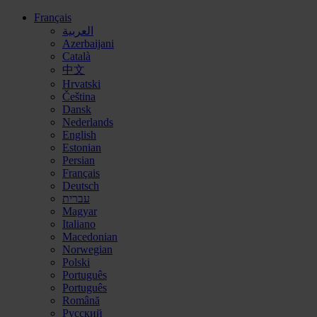
Français
العربية
Azerbaijani
Català
中文
Hrvatski
Čeština
Dansk
Nederlands
English
Estonian
Persian
Français
Deutsch
עברית
Magyar
Italiano
Macedonian
Norwegian
Polski
Português
Português
Română
Русский