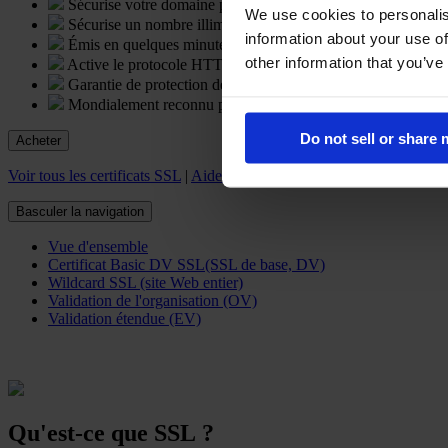
Sécurise votre domaine principal.
We use cookies to personalis
Sécurise un nombre illimité de sous-domaines.
information about your use of
Émis en quelques minutes.
other information that you’ve
Active le protocole HTTPS et affiche une icône en forme de
Garantie de protection de500,000$.
Mondialement reconnu pour sa fiabilité.
Do not sell or share
Acheter
Voir tous les certificats SSL
|
Aidez-moi à choisir
Basculer la navigation
Vue d'ensemble
Certificat Basic DV SSL(SSL de base, DV)
Wildcard SSL (site Web entier)
Validation de l'organisation (OV)
Validation étendue (EV)
Qu'est-ce que SSL ?