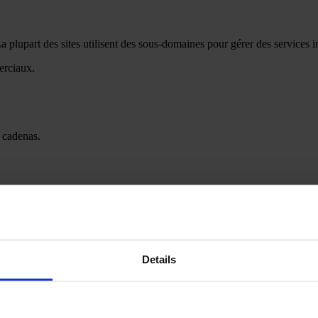
plupart des sites utilisent des sous-domaines pour gérer des services im
erciaux.
 cadenas.
 Web
Details
plupart des sites utilisent des sous-domaines pour gérer des services im
ique.