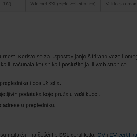
L (DV)
Wildcard SSL (cijela web stranica)
Validacija organ
igurnost. Koriste se za uspostavljanje šifrirane veze i om
ili računala korisnika i poslužitelja ili web stranice.
reglednika i poslužitelja.
sjetljivih podataka koje pružaju vaši kupci.
 adrese u pregledniku.
 su najlakši i najčešći tip SSL certifikata.
OV
i
EV certifika