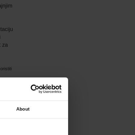
ajnjim
taciju
i
t za
ristiti
About