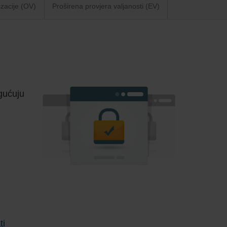
izacije (OV)
Proširena provjera valjanosti (EV)
ogućuju
ti