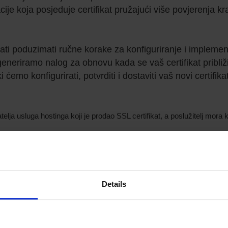
acije koja posjeduje certifikat pružajući više povjerenja kr
ati poduzimati ručne korake za konfiguriranje i implemen
generiramo nalog za obnovu kada se vaš certifikat približ
ćemo konfigurirati, potvrditi i dostaviti vaš novi certifika
ja usluga hostinga koji je prodao SSL certifikat, a poslužitelj mora ko
ilice
Details
st za posjetitelje i poslovanje vaše web stranice.