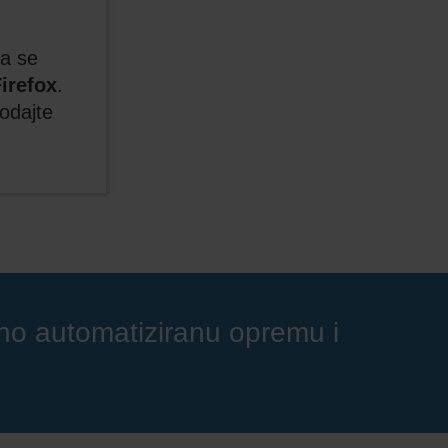
a se
Firefox
.
odajte
uno automatiziranu opremu i