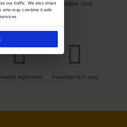
se our traffic. We also share
ojima ljudi pristupaju putem Googlea. Zbog
ers who may combine it with
ivanja.
 services.
K
okažite legitimnost
Povećajte SEO rang