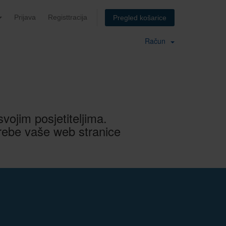
Prijava
Registtracija
Pregled košarice
Račun
vojim posjetiteljima.
trebe vaše web stranice