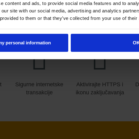
e content and ads, to provide social media features and to analy
 dio toga uključuje osiguravanje sigurnosti web stranica k
 our site with our social media, advertising and analytics partn
te SSL imaju koristi od višeg ranga u rezultatima pretraž
 provided to them or that they’ve collected from your use of their
bali razmisliti o dodavanju SSL-a na svoju web stranicu:
 my personal information
O
t
Sigurne internetske
Aktivirajte HTTPS i
D
transakcije
ikonu zaključavanja